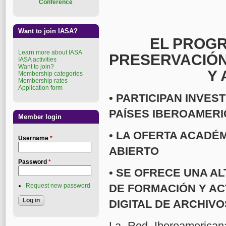
Conference
Want to join IASA?
EL PROGR
Learn more about IASA
PRESERVACIÓN
IASA activities
Want to join?
Y 
Membership categories
Membership rates
Application form
•
PARTICIPAN INVES
PAÍSES IBEROAMER
Member login
• LA OFERTA ACADÉ
Username
*
ABIERTO
Password
*
• SE OFRECE UNA A
Request new password
DE FORMACIÓN Y AC
DIGITAL DE ARCHIV
La Red Iberoamericana