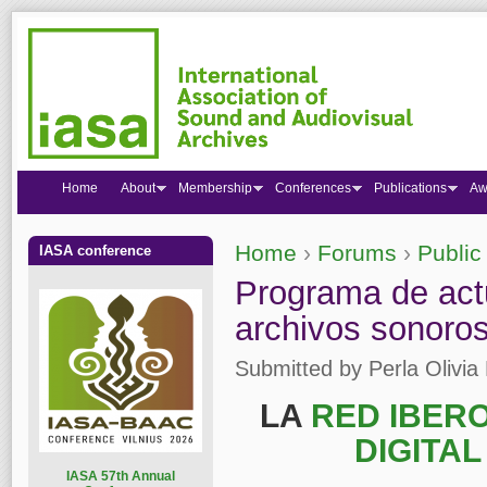
Home
About
Membership
Conferences
Publications
Aw
Home
›
Forums
›
Public
IASA conference
You are here
Programa de actu
archivos sonoros
Submitted by
Perla Olivia 
LA
RED IBER
DIGITA
I
ASA 57th Annual