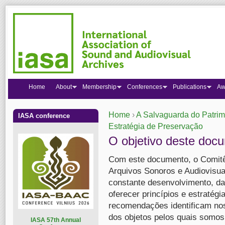
Home
About
Membership
Conferences
Publications
Aw
Home
›
A Salvaguarda do Patrimô
IASA conference
You are here
Estratégia de Preservação
O objetivo deste doc
Com este documento, o Comitê
Arquivos Sonoros e Audiovisua
constante desenvolvimento, da
oferecer princípios e estratég
recomendações identificam nos
dos objetos pelos quais somos
I
ASA 57th Annual