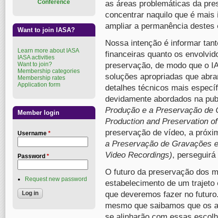
Conference
as áreas problemáticas da pres
concentrar naquilo que é mais
ampliar a permanência destes
Want to join IASA?
Nossa intenção é informar tan
Learn more about IASA
financeiras quanto os envolvi
IASA activities
Want to join?
preservação, de modo que o I
Membership categories
soluções apropriadas que abr
Membership rates
Application form
detalhes técnicos mais especí
devidamente abordados na pu
Produção e a Preservação de O
Member login
Production and Preservation of
preservação de vídeo, a próx
Username
*
a Preservação de Gravações em
Video Recordings)
, perseguirá
Password
*
O futuro da preservação dos ma
Request new password
estabelecimento de um trajeto
que deveremos fazer no futuro.
mesmo que saibamos que os a
se alinharão com essas escolh