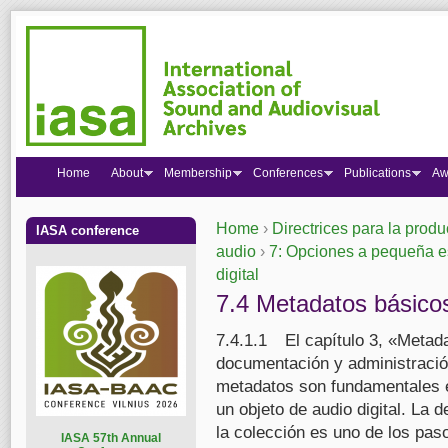
Home
About
Membership
Conferences
Publications
Aw
Home
›
Directrices para la produ
IASA conference
You are here
audio
›
7: Opciones a pequeña e
digital
7.4 Metadatos básico
7.4.1.1 El capítulo 3, «Metada
documentación y administració
metadatos son fundamentales e
un objeto de audio digital. La 
la colección es uno de los pa
I
ASA 57th Annual