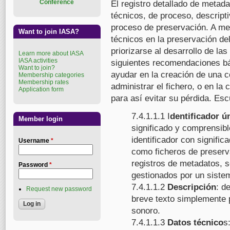
Conference
El registro detallado de metad
técnicos, de proceso, descripti
proceso de preservación. A me
Want to join IASA?
técnicos en la preservación de
priorizarse al desarrollo de la
Learn more about IASA
IASA activities
siguientes recomendaciones bá
Want to join?
ayudar en la creación de una c
Membership categories
Membership rates
administrar el fichero, o en la
Application form
para así evitar su pérdida. Es
7.4.1.1.1 I
dentificador ú
Member login
significado y comprensib
identificador con signific
Username
*
como ficheros de preserva
registros de metadatos, s
Password
*
gestionados por un sistem
7.4.1.1.2
Descripción
: d
Request new password
breve texto simplemente pa
sonoro.
7.4.1.1.3
Datos técnico
s